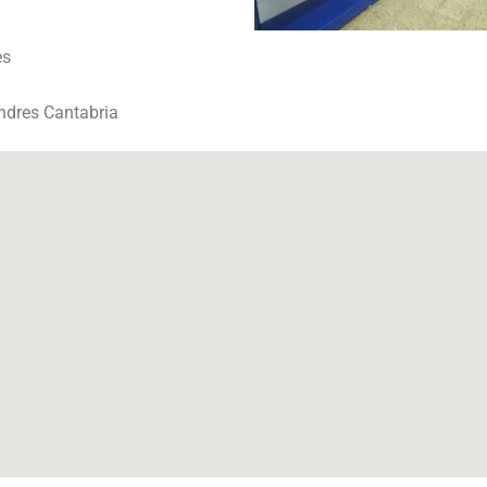
es
ndres Cantabria